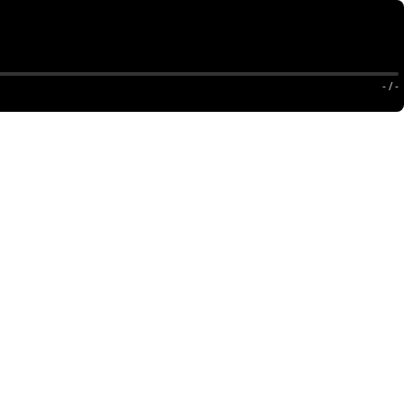
- / -